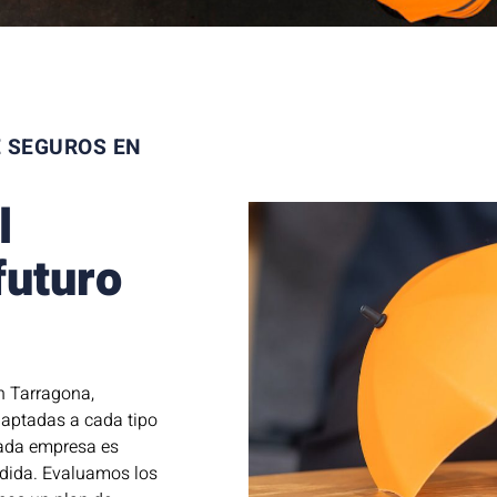
E SEGUROS EN
l
futuro
.
en Tarragona,
aptadas a cada tipo
cada empresa es
edida. Evaluamos los