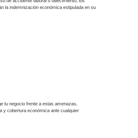
o de accidente laboral o fallecimiento, los
rán la indemnización económica estipulada en su
ge tu negocio frente a estas amenazas,
ta y cobertura económica ante cualquier