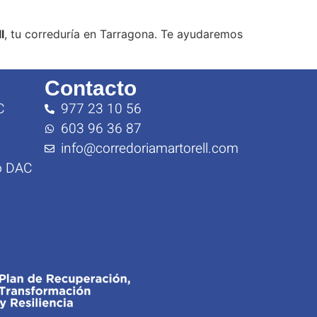
l
, tu correduría en Tarragona. Te ayudaremos
Contacto
C
977 23 10 56
603 96 36 87
info@corredoriamartorell.com
o DAC