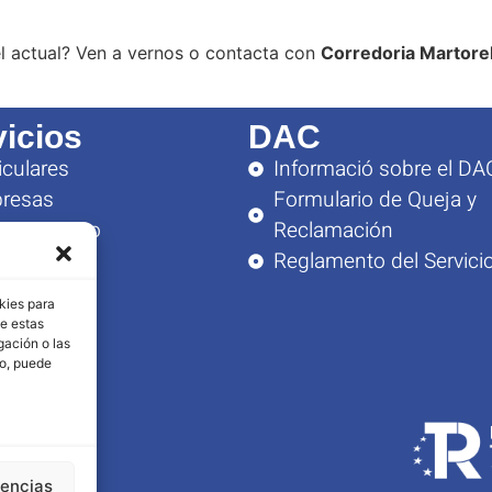
el actual? Ven a vernos o contacta con
Corredoria Martorel
vicios
DAC
iculares
Informació sobre el DA
resas
Formulario de Queja y
soramiento
Reclamación
ario
Reglamento del Servici
a Viernes:
kies para
– 14:00
de estas
gación o las
– 19:00
to, puede
rencias