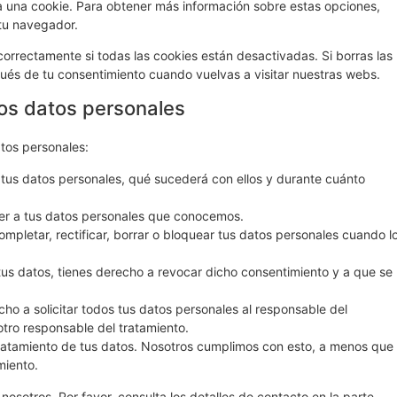
 una cookie. Para obtener más información sobre estas opciones,
 tu navegador.
rrectamente si todas las cookies están desactivadas. Si borras las
ués de tu consentimiento cuando vuelvas a visitar nuestras webs.
los datos personales
atos personales:
tus datos personales, qué sucederá con ellos y durante cuánto
er a tus datos personales que conocemos.
ompletar, rectificar, borrar o bloquear tus datos personales cuando l
tus datos, tienes derecho a revocar dicho consentimiento y a que se
ho a solicitar todos tus datos personales al responsable del
otro responsable del tratamiento.
ratamiento de tus datos. Nosotros cumplimos con esto, a menos que
miento.
nosotros. Por favor, consulta los detalles de contacto en la parte