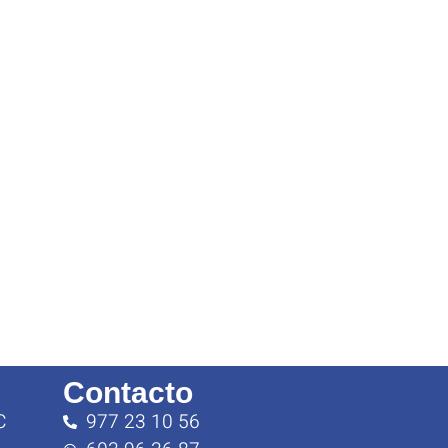
Contacto
C
977 23 10 56