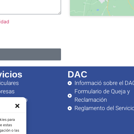
cidad
vicios
DAC
iculares
Informació sobre el DA
resas
Formulario de Queja y
soramiento
Reclamación
ario
Reglamento del Servici
a Viernes:
kies para
– 14:00
de estas
gación o las
– 19:00