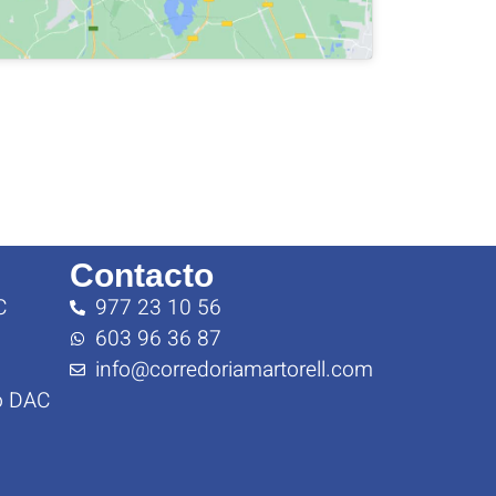
Contacto
C
977 23 10 56
603 96 36 87
info@corredoriamartorell.com
o DAC