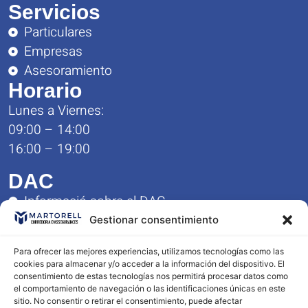
Servicios
Particulares
Empresas
Asesoramiento
Horario
Lunes a Viernes:
09:00 – 14:00
16:00 – 19:00
DAC
Informació sobre el DAC
Formulario de Queja y Reclamación
Gestionar consentimiento
Reglamento del Servicio DAC
Para ofrecer las mejores experiencias, utilizamos tecnologías como las
Contacto
cookies para almacenar y/o acceder a la información del dispositivo. El
consentimiento de estas tecnologías nos permitirá procesar datos como
977 23 10 56
el comportamiento de navegación o las identificaciones únicas en este
603 96 36 87
sitio. No consentir o retirar el consentimiento, puede afectar