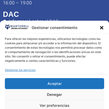
16:00 – 19:00
DAC
Informació sobre el DAC
Formulario de Queja y Reclamación
Gestionar consentimiento
Reglamento del Servicio DAC
Para ofrecer las mejores experiencias, utilizamos tecnologías como las
Contacto
cookies para almacenar y/o acceder a la información del dispositivo. El
consentimiento de estas tecnologías nos permitirá procesar datos como
977 23 10 56
el comportamiento de navegación o las identificaciones únicas en este
603 96 36 87
sitio. No consentir o retirar el consentimiento, puede afectar
negativamente a ciertas características y funciones.
info@corredoriamartorell.com
Gestionar los servicios
Aceptar
Aviso Legal
Política de Privacidad
Denegar
Política de cookies
Mapa Web
Ver preferencias