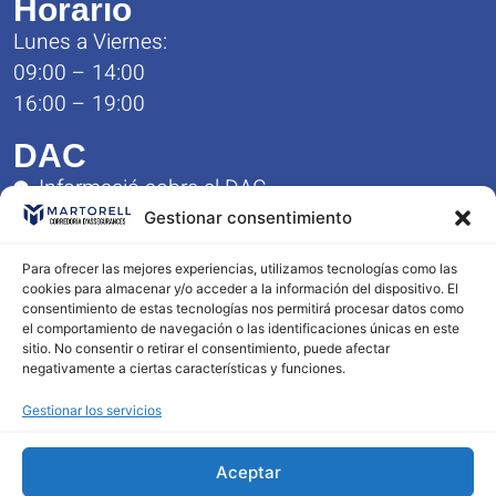
Horario
Lunes a Viernes:
09:00 – 14:00
16:00 – 19:00
DAC
Informació sobre el DAC
Formulario de Queja y Reclamación
Gestionar consentimiento
Reglamento del Servicio DAC
Para ofrecer las mejores experiencias, utilizamos tecnologías como las
Contacto
cookies para almacenar y/o acceder a la información del dispositivo. El
consentimiento de estas tecnologías nos permitirá procesar datos como
977 23 10 56
el comportamiento de navegación o las identificaciones únicas en este
603 96 36 87
sitio. No consentir o retirar el consentimiento, puede afectar
negativamente a ciertas características y funciones.
info@corredoriamartorell.com
Gestionar los servicios
Aceptar