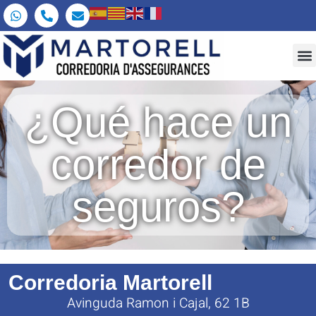
¿Qué hace un
corredor de
seguros?
Corredoria Martorell
Avinguda Ramon i Cajal, 62 1B