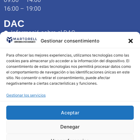
09:00 – 14:00
16:00 – 19:00
DAC
Informació sobre el DAC
Formulario de Queja y Reclamación
Gestionar consentimiento
Reglamento del Servicio DAC
Para ofrecer las mejores experiencias, utilizamos tecnologías como las
Contacto
cookies para almacenar y/o acceder a la información del dispositivo. El
consentimiento de estas tecnologías nos permitirá procesar datos como
977 23 10 56
el comportamiento de navegación o las identificaciones únicas en este
603 96 36 87
sitio. No consentir o retirar el consentimiento, puede afectar
negativamente a ciertas características y funciones.
info@corredoriamartorell.com
Gestionar los servicios
Aceptar
Aviso Legal
Política de Privacidad
Denegar
Política de cookies
Mapa Web