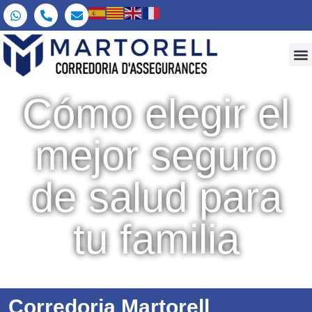
Cómo elegir el
mejor seguro
de salud para
tu familia
Corredoria Martorell