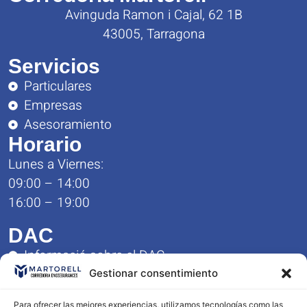
Avinguda Ramon i Cajal, 62 1B
43005, Tarragona
Servicios
Particulares
Empresas
Asesoramiento
Horario
Lunes a Viernes:
09:00 – 14:00
16:00 – 19:00
DAC
Informació sobre el DAC
Formulario de Queja y Reclamación
Gestionar consentimiento
Reglamento del Servicio DAC
Para ofrecer las mejores experiencias, utilizamos tecnologías como las